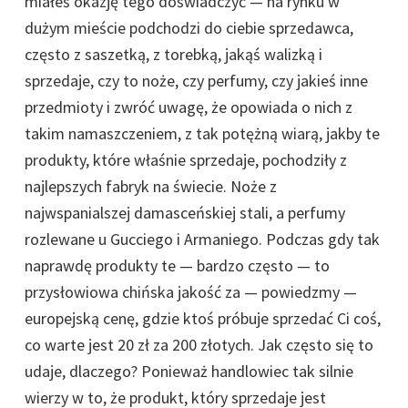
miałeś okazję tego doświadczyć — na rynku w
dużym mieście podchodzi do ciebie sprzedawca,
często z saszetką, z torebką, jakąś walizką i
sprzedaje, czy to noże, czy perfumy, czy jakieś inne
przedmioty i zwróć uwagę, że opowiada o nich z
takim namaszczeniem, z tak potężną wiarą, jakby te
produkty, które właśnie sprzedaje, pochodziły z
najlepszych fabryk na świecie. Noże z
najwspanialszej damasceńskiej stali, a perfumy
rozlewane u Gucciego i Armaniego. Podczas gdy tak
naprawdę produkty te — bardzo często — to
przysłowiowa chińska jakość za — powiedzmy —
europejską cenę, gdzie ktoś próbuje sprzedać Ci coś,
co warte jest 20 zł za 200 złotych. Jak często się to
udaje, dlaczego? Ponieważ handlowiec tak silnie
wierzy w to, że produkt, który sprzedaje jest