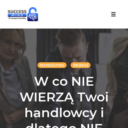
Skip
to
Toggle 
content
PRZYWÓDZTWO
SPRZEDAŻ
W co NIE
WIERZĄ Twoi
handlowcy i