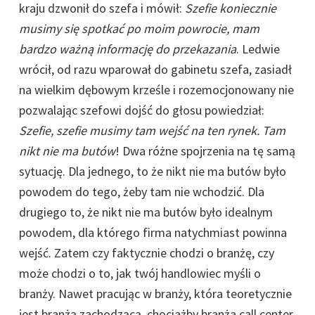
kraju dzwonił do szefa i mówił:
Szefie koniecznie
musimy się spotkać po moim powrocie, mam
bardzo ważną informację do przekazania
. Ledwie
wrócił, od razu wparował do gabinetu szefa, zasiadł
na wielkim dębowym krześle i rozemocjonowany nie
pozwalając szefowi dojść do głosu powiedział:
Szefie, szefie musimy tam wejść na ten rynek. Tam
nikt nie ma butów
! Dwa różne spojrzenia na tę samą
sytuację. Dla jednego, to że nikt nie ma butów było
powodem do tego, żeby tam nie wchodzić. Dla
drugiego to, że nikt nie ma butów było idealnym
powodem, dla którego firma natychmiast powinna
wejść. Zatem czy faktycznie chodzi o branżę, czy
może chodzi o to, jak twój handlowiec myśli o
branży. Nawet pracując w branży, która teoretycznie
jest branżą zachodzącą, chociażby branża call center,