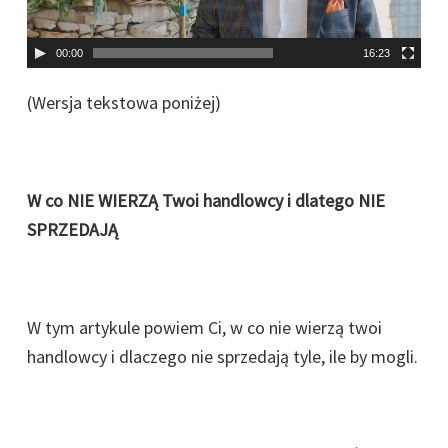
r
z
00:00
16:23
a
c
(Wersja tekstowa poniżej)
z
v
i
W co NIE WIERZĄ Twoi handlowcy i dlatego NIE
d
SPRZEDAJĄ
e
o
W tym artykule powiem Ci, w co nie wierzą twoi
handlowcy i dlaczego nie sprzedają tyle, ile by mogli.