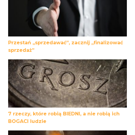
Przestań „sprzedawać”, zacznij „finalizować
sprzedaż”
7 rzeczy, które robią BIEDNI, a nie robią ich BOGACI ludzi
7 rzeczy, które robią BIEDNI, a nie robią ich
BOGACI ludzie
5 perswazyjnych słów w sprzedaży, które kontrolują ludz