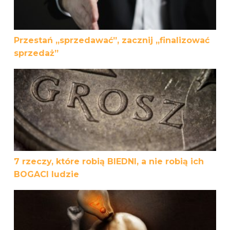
Przestań „sprzedawać”, zacznij „finalizować
sprzedaż”
7 rzeczy, które robią BIEDNI, a nie robią ich BOGACI ludzi
7 rzeczy, które robią BIEDNI, a nie robią ich
BOGACI ludzie
5 perswazyjnych słów w sprzedaży, które kontrolują ludz