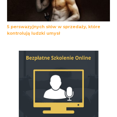
5 perswazyjnych słów w sprzedaży, które
kontrolują ludzki umysł