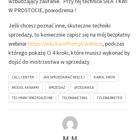
wzbudzający zaufanie. Przy tej technice SIŁA TKWI
W PROSTOCIE, powodzenia !
Jeśli chcesz poznać inne, skuteczne techniki
sprzedaży, to koniecznie zapisz się na mój bezpłatny
webinar
https://edu.karolfron.pl/webinar
, podczas
którego pokażę Ci 4 kroki, które musisz wykonać by
dojść do mistrzostwa w sprzedaży
CALL CENTER
JAK SPRZEDAWAĆ WIĘCEJ
KAROL FROŃ
MODEL KANAPKI
SPRZEDAŻ
SPZEDAWCA
TECHNIKI SPRZEDAŻOWE
TELEMAKETING
TELEMARKETER
M.M