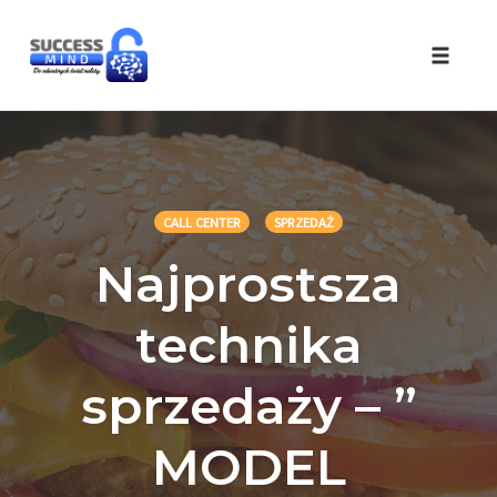
Skip
to
Toggle 
content
CALL CENTER
SPRZEDAŻ
Najprostsza
technika
sprzedaży – ”
MODEL