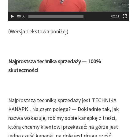
r
z
00:00
02:11
a
c
(Wersja Tekstowa poniżej)
z
v
i
Najprostsza technika sprzedaży — 100%
d
skuteczności
e
o
Najprostszą techniką sprzedaży jest TECHNIKA
KANAPKI. Na czym polega? — Dokładnie tak, jak
nazwa wskazuje, robimy sobie kanapkę z treści,
którą chcemy klientowi przekazać: na górze jest
jedna część kanapki, na dole jest druga część