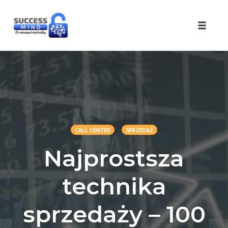
Skip
to
Toggle 
content
CALL CENTER
SPRZEDAŻ
Najprostsza
technika
sprzedaży – 100