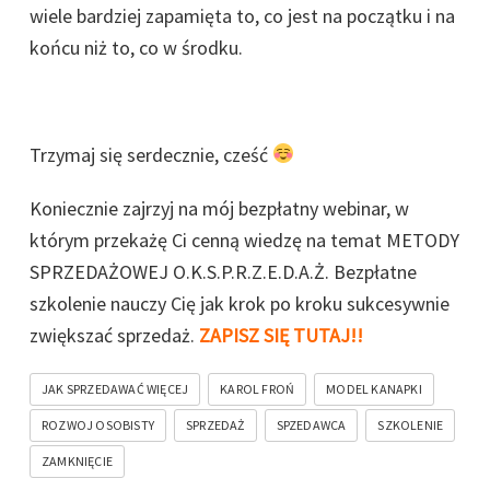
wiele bardziej zapamięta to, co jest na początku i na
końcu niż to, co w środku.
Trzymaj się serdecznie, cześć
Koniecznie zajrzyj na mój bezpłatny webinar, w
którym przekażę Ci cenną wiedzę na temat METODY
SPRZEDAŻOWEJ O.K.S.P.R.Z.E.D.A.Ż. Bezpłatne
szkolenie nauczy Cię jak krok po kroku sukcesywnie
zwiększać sprzedaż.
ZAPISZ SIĘ TUTAJ!!
JAK SPRZEDAWAĆ WIĘCEJ
KAROL FROŃ
MODEL KANAPKI
ROZWOJ OSOBISTY
SPRZEDAŻ
SPZEDAWCA
SZKOLENIE
ZAMKNIĘCIE