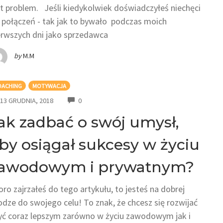
st problem. Jeśli kiedykolwiek doświadczyłeś niechęci
 połączeń - tak jak to bywało podczas moich
erwszych dni jako sprzedawca
by
M.M
OACHING
MOTYWACJA
COMMENTS
13 GRUDNIA, 2018
0
ak zadbać o swój umysł,
by osiągał sukcesy w życiu
awodowym i prywatnym?
oro zajrzałeś do tego artykułu, to jesteś na dobrej
odze do swojego celu! To znak, że chcesz się rozwijać
być coraz lepszym zarówno w życiu zawodowym jak i