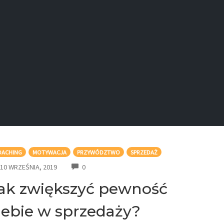
OACHING
MOTYWACJA
PRZYWÓDZTWO
SPRZEDAŻ
COMMENTS
10 WRZEŚNIA, 2019
0
ak zwiększyć pewność
iebie w sprzedaży?