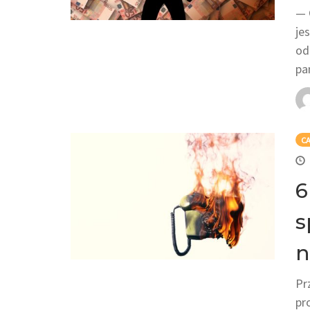
— 
je
od
pa
CA
6
s
n
Pr
pr