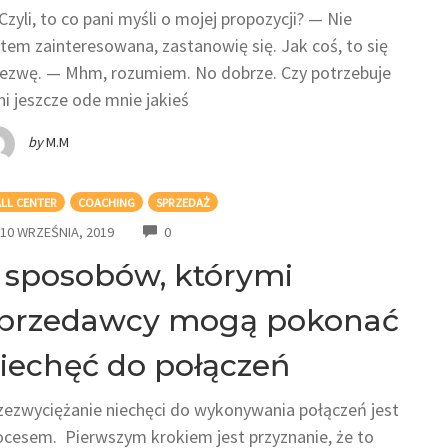
Czyli, to co pani myśli o mojej propozycji? — Nie
stem zainteresowana, zastanowię się. Jak coś, to się
ezwę. — Mhm, rozumiem. No dobrze. Czy potrzebuje
ni jeszcze ode mnie jakieś
by
M.M
LL CENTER
COACHING
SPRZEDAŻ
COMMENTS
10 WRZEŚNIA, 2019
0
 sposobów, którymi
przedawcy mogą pokonać
iechęć do połączeń
zezwyciężanie niechęci do wykonywania połączeń jest
ocesem. Pierwszym krokiem jest przyznanie, że to