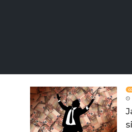
C
J
s