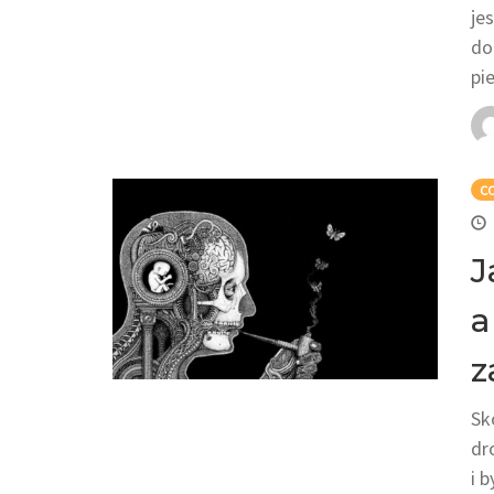
je
do
pi
C
J
a
z
Sk
dr
i 