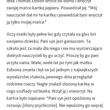
dnia Thomas Edison wrócił do domu i wręczył
swojej matce kartkę papieru. Powiedział jej: “Mój
nauczyciel dał mi te kartkę i powiedział bym wręczył
ją tylko mojej matce.”
Oczy matki były pełne łez gdy czytała na glos list
swojemu dziecku: Pani syn jest geniuszem. Ta
szkoła jest za mała dla niego i nie ma wystarczająco
dobrych nauczycieli by go uczyć. Proszę by go pani
uczyła sama. Wiele, wiele lat po tym jak matka
Edisona zmarła i był on już jednym z największych
wynalazców stulecia, pewnego dnia przeglądał
rodzinne rzeczy. Nagle znalazł złożoną kartkę w
rogu szuflady od biurka. Wziął ją i otworzył. Na
kartce było napisane: “Pani syn jest opóźniony w
rozwoju [chory psychicznie]. Nie wpuścimy go więcej