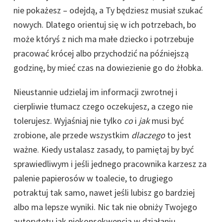
nie pokażesz – odejdą, a Ty będziesz musiał szukać
nowych. Dlatego orientuj się w ich potrzebach, bo
może któryś z nich ma małe dziecko i potrzebuje
pracować krócej albo przychodzić na późniejszą
godzinę, by mieć czas na dowiezienie go do żłobka.
Nieustannie udzielaj im informacji zwrotnej i
cierpliwie tłumacz czego oczekujesz, a czego nie
tolerujesz. Wyjaśniaj nie tylko
co
i
jak
musi być
zrobione, ale przede wszystkim
dlaczego
to jest
ważne. Kiedy ustalasz zasady, to pamiętaj by być
sprawiedliwym i jeśli jednego pracownika karzesz za
palenie papierosów w toalecie, to drugiego
potraktuj tak samo, nawet jeśli lubisz go bardziej
albo ma lepsze wyniki. Nic tak nie obniży Twojego
autorytetu jak niekonsekwencja w działaniu.