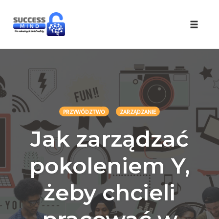
Skip
to
Toggle 
content
PRZYWÓDZTWO
ZARZĄDZANIE
Jak zarządzać
pokoleniem Y,
żeby chcieli