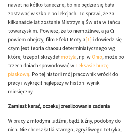
nawet na kółko taneczne, bo nie będzie się bała
zostawać w szkole po lekcjach. To sprawi, że za
kilkanaście lat zostanie Mistrzynią Świata w tańcu
towarzyskim. Powiesz, że to niemożliwe, a ja Ci
powiem obejrzyj film Efekt Motyla
[1]
i dowiedz się
czym jest teoria chaosu deterministycznego wg
której trzepot skrzydeł
motyla
, np. w
Ohio
, może po
trzech dniach spowodować w
Teksasie
burzę
piaskową
. Po tej historii mój pracownik wrócił do
pracy i wykręcił najlepszy w historii wynik
miesięczny.
Zamiast karać, oczekuj zrealizowania zadania
W pracy z młodymi ludźmi, bądź luźny, podobny do
nich. Nie chcesz łatki starego, zgryźliwego tetryka,