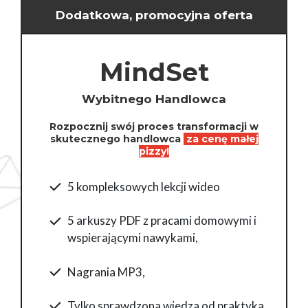
Dodatkowa, promocyjna oferta
MindSet
Wybitnego Handlowca
Rozpocznij swój proces transformacji w
skutecznego handlowca
za cenę małej
pizzy!
5 kompleksowych lekcji wideo
5 arkuszy PDF z pracami domowymi i
wspierającymi nawykami,
Nagrania MP3,
Tylko sprawdzona wiedza od praktyka