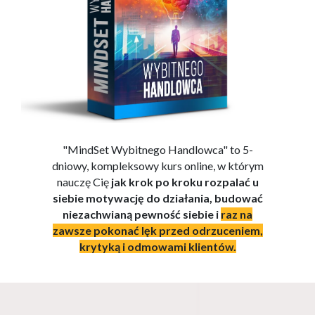
"MindSet Wybitnego Handlowca" to 5-
dniowy, kompleksowy kurs online, w którym
nauczę Cię
jak krok po kroku rozpalać u
siebie motywację do działania, budować
niezachwianą pewność siebie i
raz na
zawsze pokonać lęk przed odrzuceniem,
krytyką i odmowami klientów.