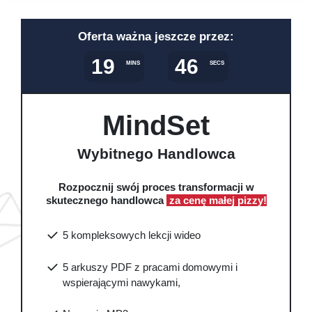
Oferta ważna jeszcze przez:
19
44
MINS
SECS
MindSet
Wybitnego Handlowca
Rozpocznij swój proces transformacji w
skutecznego handlowca
za cenę małej pizzy!
5 kompleksowych lekcji wideo
5 arkuszy PDF z pracami domowymi i
wspierającymi nawykami,