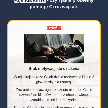
Agenda kursu
- czyli jakie problemy
pomogę Ci rozwiązać:
Dzień I:
Brak motywacji do działania
W tej lekcji pokażę Ci jak działa motywacja i jakie 2
główne siły nią rządzą.
Zrozumiesz, dlaczego tak często nie chce Ci się
dzwonić do klientów, mimo iż chcesz więcej
zarabiać i mieć lepsze życie.
Nauczę Cię również tego jak tę motywację u siebie