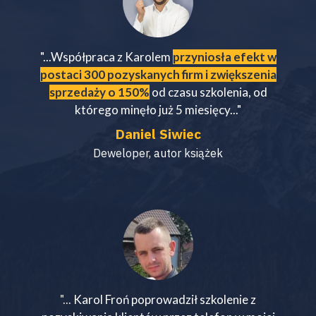
"...Współpraca z Karolem
przyniosła efekt w
postaci 300 pozyskanych firm i zwiększenia
sprzedaży o 150%
o
d czasu szkolenia, od
którego minęło już 5 miesięcy..."
Daniel Siwiec
Deweloper, autor książek
"...
Karol Froń poprowadził szkolenie z