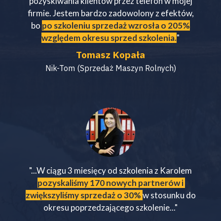
pozyskiwania klientów przez telefon w mojej
firmie. Jestem bardzo zadowolony z efektów,
bo
po szkoleniu sprzedaż wzrosła o 205%
względem okresu sprzed szkolenia.
"
Tomasz Kopała
Nik-Tom (Sprzedaż Maszyn Rolnych)
"...W ciągu 3 miesięcy od szkolenia z Karolem
pozyskaliśmy 170 nowych partnerów i
zwiększyliśmy sprzedaż o 30%
w stosunku do
okresu poprzedzającego szkolenie..."