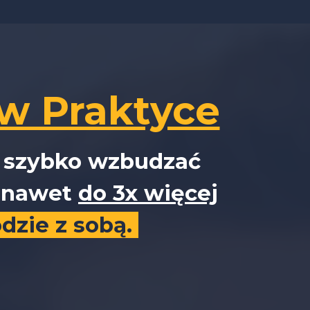
w Praktyce
y szybko wzbudzać
ć nawet
do 3x więcej
dzie z sobą.