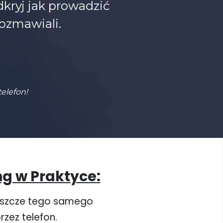
dkryj jak prowadzić
rozmawiali.
elefon!
ng w Praktyce
:
jeszcze tego samego
rzez telefon.