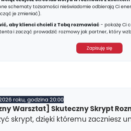
one schematy tożsamości nieświadomie odbierają Ci energ
cząć je zmieniać).
ić, aby klienci chcieli z Tobą rozmawiać
- pokażę Ci c
etenta i zacząć prowadzić rozmowy jak partner, który wz
Zapisuję się
2026 roku, godzina 20:00
zny Warsztat] Skuteczny Skrypt Ro
zyć skrypt, dzięki któremu zaczniesz