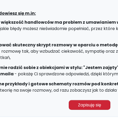
dowiesz się m.in:
 większość handlowców ma problem z umawianiem wię
jakie błędy możesz nieświadomie popełniać, przez które kl
ować skuteczny skrypt rozmowy w oparciu o metodę Z
 rozmowę tak, aby wzbudzać ciekawość, sympatię oraz za
tkań,
nie radzić sobie z obiekcjami w stylu: "Jestem zajęt
a maila
- pokażę Ci sprawdzone odpowiedzi, dzięki którym
ne przykłady i gotowe schematy rozmów pod konkre
teorię na swoje rozmowy, od razu zobaczysz jak to działa
Zapisuję się