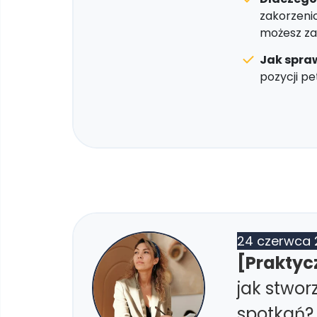
zakorzeni
możesz za
Jak spraw
pozycji p
24 czerwca 
[Praktyc
jak stwor
spotkań?