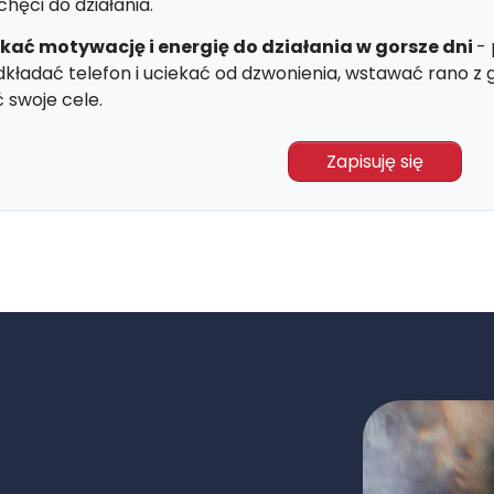
chęci do działania.
kać motywację i energię do działania w gorsze dni
-
kładać telefon i uciekać od dzwonienia, wstawać rano z 
 swoje cele.
Zapisuję się