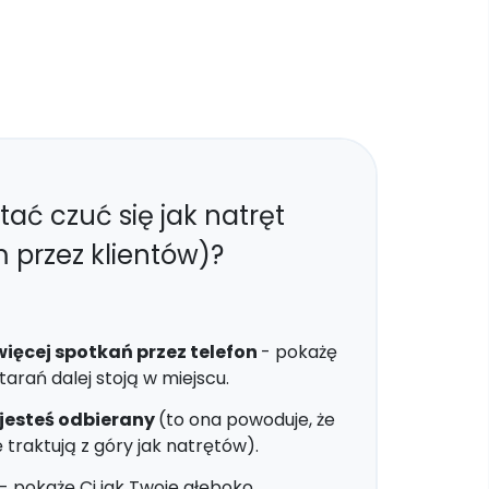
stać czuć się jak natręt
 przez klientów)?
ięcej spotkań przez telefon
- pokażę
rań dalej stoją w miejscu.
 jesteś odbierany
(to ona powoduje, że
 traktują z góry jak natrętów).
- pokażę Ci jak Twoje głęboko