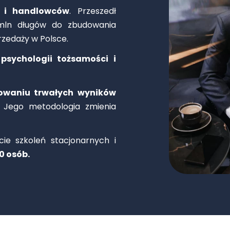
w i handlowców
. Przeszedł
 mln długów do zbudowania
rzedaży w Polsce.
psychologii tożsamości i
owaniu trwałych wyników
Jego metodologia zmienia
cie szkoleń stacjonarnych i
0 osób.