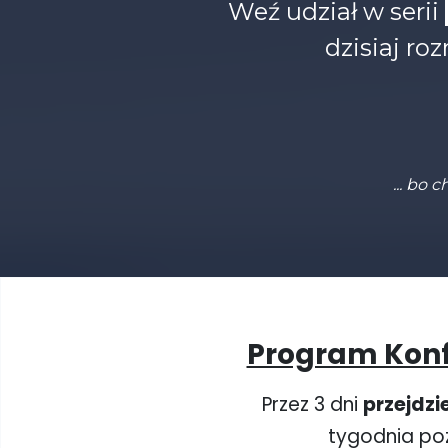
Weź udział w serii
dzisiaj ro
... bo
Program Konf
Przez 3 dni
przejdzi
tygodnia poz