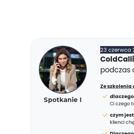
23 czerwca 
ColdCalli
podczas d
Ze szkolenia 
dlaczego
Spotkanie I
Ci czego 
czym jes
klienci ch
Dlaczego 