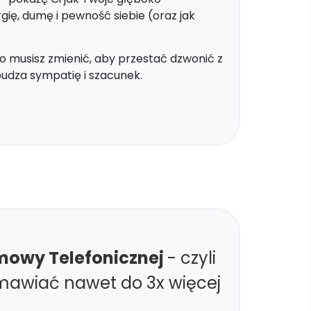
ię, dumę i pewność siebie (oraz jak
o musisz zmienić, aby przestać dzwonić z
budza sympatię i szacunek.
zmowy Telefonicznej
-
czyli
 umawiać nawet do 3x więcej