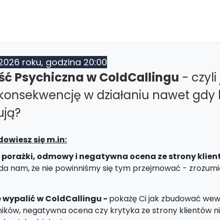
2026 roku, godzina 20:00
ć Psychiczna w ColdCallingu
- czyl
 konsekwencję w działaniu nawet gdy 
ują?
dowiesz się m.in:
 porażki, odmowy i negatywna ocena ze strony klien
a nam, że nie powinniśmy się tym przejmować - zrozumies
ie wypalić w ColdCallingu -
pokażę Ci jak zbudować wewn
ników, negatywna ocena czy krytyka ze strony klientów ni