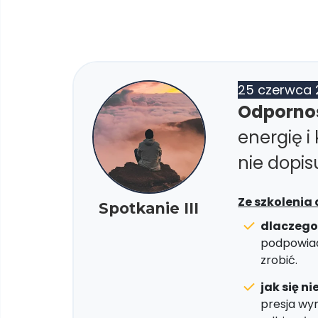
25 czerwca 
Odpornoś
energię i
nie dopis
Ze szkolenia 
Spotkanie III
dlaczego
podpowiad
zrobić.
jak się n
presja wy