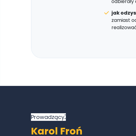
odbierały 
jak odzys
zamiast od
realizować
:
Prowadzący
Karol Froń