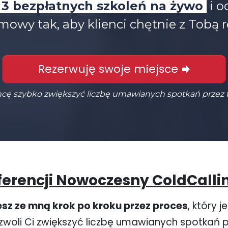
3 bezpłatnych szkoleń na żywo
i o
zmowy tak, aby klienci chętnie z Tobą 
Rezerwuję swoje miejsce
 chcę szybko zwiększyć liczbę umawianych spotkań przez t
erencji Nowoczesny ColdCalli
esz ze mną krok po kroku przez proces
, który 
woli Ci zwiększyć liczbę umawianych spotkań p