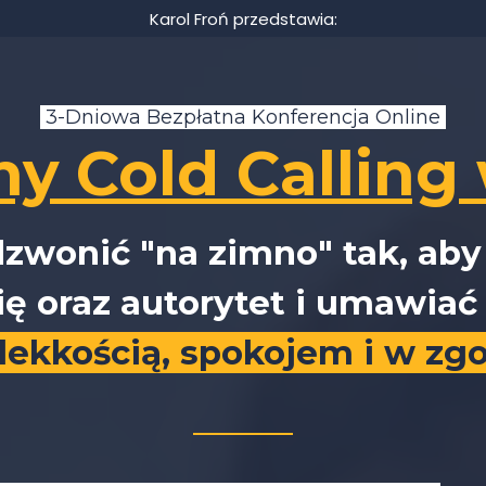
Karol Froń przedstawia:
3-Dniowa Bezpłatna Konferencja Online
y Cold Calling 
dzwonić "na zimno" tak, ab
ię oraz autorytet i umawia
 lekkością, spokojem i w zgo