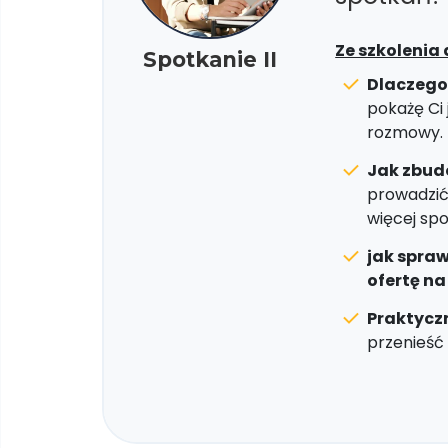
Ze szkolenia 
Spotkanie II
Dlaczego
pokażę Ci 
rozmowy.
Jak zbud
prowadzić
więcej spo
jak spraw
ofertę n
Praktycz
przenieść 