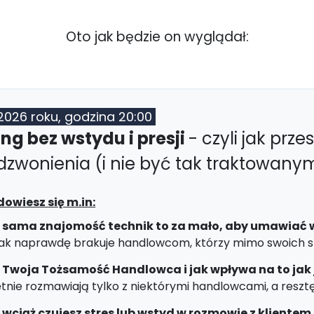
Oto jak będzie on wyglądał:
2026 roku, godzina 20:00
ng bez wstydu i presji
- czyli jak prze
zwonienia (i nie być tak traktowanym
dowiesz się m.in:
 sama znajomość technik to za mało, aby umawiać w
tak naprawdę brakuje handlowcom, którzy mimo swoich sta
t Twoja Tożsamość Handlowca i jak wpływa na to jak
ętnie rozmawiają tylko z niektórymi handlowcami, a resztę
wciąż czujesz stres lub wstyd w rozmowie z klientem