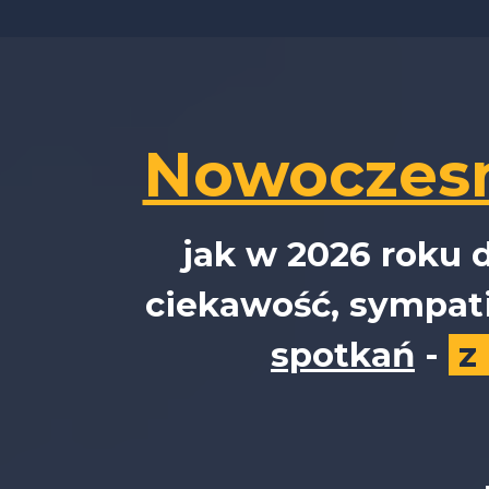
Nowoczesn
jak w 2026 roku 
ciekawość, sympat
spotkań
-
z